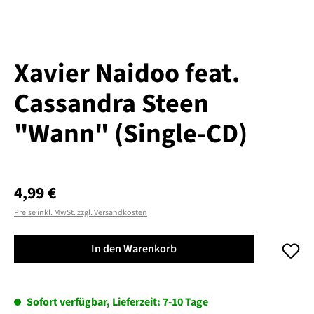
Xavier Naidoo feat.
Cassandra Steen
"Wann" (Single-CD)
Regulärer Preis:
4,99 €
Preise inkl. MwSt. zzgl. Versandkosten
In den Warenkorb
Sofort verfügbar, Lieferzeit: 7-10 Tage