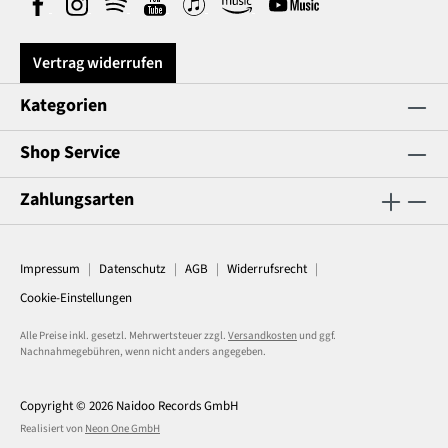
Vertrag widerrufen
Kategorien
Shop Service
Zahlungsarten
Impressum
Datenschutz
AGB
Widerrufsrecht
Cookie-Einstellungen
Alle Preise inkl. gesetzl. Mehrwertsteuer zzgl.
Versandkosten
und ggf.
Nachnahmegebühren, wenn nicht anders angegeben.
Copyright © 2026 Naidoo Records GmbH
Realisiert von
Neon One GmbH